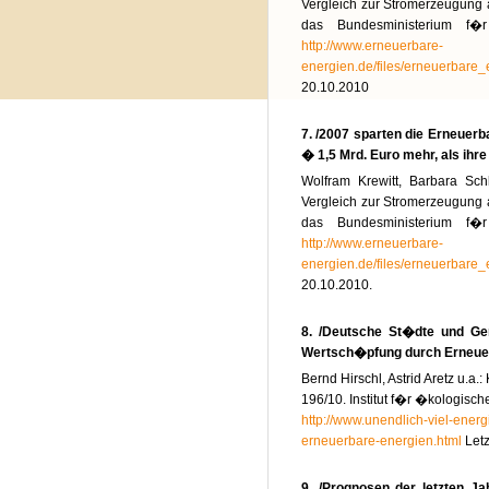
Vergleich zur Stromerzeugung 
das Bundesministerium f�r 
http://www.erneuerbare-
energien.de/files/erneuerbare
20.10.2010
7. /2007 sparten die Erneuerb
� 1,5 Mrd. Euro mehr, als ih
Wolfram Krewitt, Barbara Sc
Vergleich zur Stromerzeugung 
das Bundesministerium f�r 
http://www.erneuerbare-
energien.de/files/erneuerbare
20.10.2010.
8. /Deutsche St�dte und Gem
Wertsch�pfung durch Erneuer
Bernd Hirschl, Astrid Aretz u.
196/10. Institut f�r �kologisch
http://www.unendlich-viel-energ
erneuerbare-energien.html
Letz
9. /Prognosen der letzten J