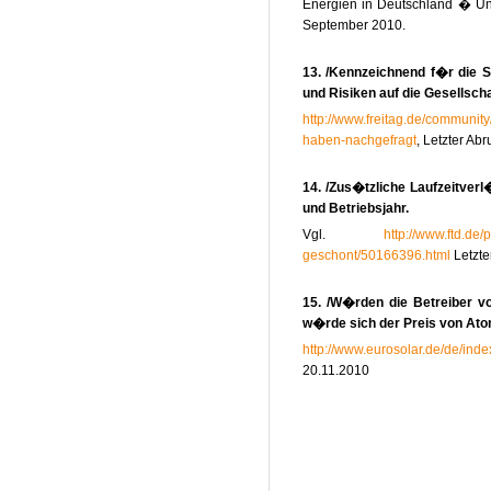
Energien in Deutschland � Un
September 2010.
13. /Kennzeichnend f�r die 
und Risiken auf die Gesellscha
http://www.freitag.de/communit
haben-nachgefragt
, Letzter Abr
14. /Zus�tzliche Laufzeitve
und Betriebsjahr.
Vgl.
http://www.ftd.de
geschont/50166396.html
Letzte
15. /W�rden die Betreiber v
w�rde sich der Preis von Ato
http://www.eurosolar.de/de/i
20.11.2010