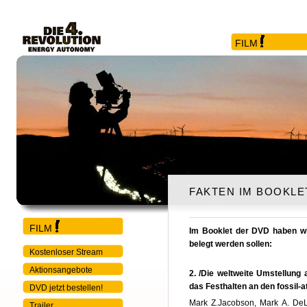
FILM
FAKTEN IM BOOKLE
FILM
Im Booklet der
DVD
haben wi
belegt werden sollen:
Kostenloser Stream
Aktionsangebote
2. /Die weltweite Umstellun
das Festhalten an den fossil-
DVD jetzt bestellen!
Mark Z.Jacobson, Mark A. DeLu
Trailer