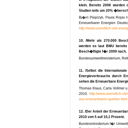
klein. Bereits 2008 wurden 
Studien teils um 20% �berschr
Bj�rn Pieprzyk, Paula Rojas H
Erneuerbarer Energien Deutsc
http://www.unendlich-viel-ene
10. /Mehr als 270.000 Besc
werden es laut
BMU
bereits
Besch�ftigte f�r 2009 nach.
Bundesumweltministerium, Refer
11. /Selbst die International
Energieverbrauchs durch Er
sehen die Erneuerbare Energi
Thomas Klaus, Carla Vollmer u
2010.
http://www.unendlich-viel
aus-erneuerbaren-quellen.html
12. /Der Anteil der Erneuerba
2010 von 5 auf 10,1 Prozent.
Bundesministerium f�r Umwelt, 