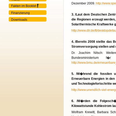
Dezember 2009.
http://www.sp
Fakten im Booklet
Finanzierung
3. /Laut dem Deutschen Zentr
die Regionen erzeugt werden
Downloads
Solarthermische Kraftwerke 
http://www.dlr.de/tt/desktopdef
4. /Bereits 2008 stellte das
Stromversorgung stellen und 
Dr. Joachim Nitsch: Weiter
Bundesministerium f�r
http://www.bmu.de/erneuerbar
5. /W�hrend die fossilen 
Erneuerbare Energien in den 
und Technologiefortschritte w
http://www.unendlich-viel-energ
6. /W�rden die Folgesch�d
Kilowattstunde Kohlestrom laut
Wolfram Krewitt, Barbara Sc