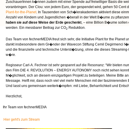
ZuschauerInnen k�nnen zudem mit einer Spende auf freiwilliger Basis die wei
voranbringen. Der Clou: von jedem Euro, der gespendet wird, gehen 50 Cent dir
Plant-for-the-Planet
. In Tausenden von Sch�lerakademien aktiviert diese einma
Anzahl von Kindern und Jugendlichen �berall in der Welt B�ume zu pflanze
haben sie auf diese Weise der Erde geschenkt
, – eine Billion B�ume sollen
werden. Ein messbarer Beitrag zur CO
Reduktion.
2
Das Team von fechnerMEDIA freut sich sehr, die Initiative Plant for the Plane
dankt insbesondere dem Gr�nder der Wavecon Stiftung Cemil Degirmenci f�r
und die finanzielle und technische Unterst�tzung, ohne die dieses Streamin
w�re.
Regisseur Carl-A. Fechner ist sehr gespannt auf die Resonanz: “Wir bieten nu
den Film
DIE
4.
REVOLUTION
–
ENERGY
AUTONOMY
noch nicht sehen konnt
M�glichkeit, sich an diesem einzigartigen Projekt zu beteiligen. Meine Bitte an 
Message. Helft mir, dass noch viel viel mehr Menschen mit der faszinierenden
Und lasst uns gemeinsam weiterk�mpfen: mit Liebe, Beharrlichkeit und Entsch
Herzlichst,
Ihr Team von fechnerMEDIA
Hier geht's zum Stream