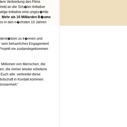
tere Verbreitung des Films
ekt an die Sch�ler-Initiative
lige Initiative eine ungez�hlte
n.
Mehr als 10 Milliarden B�ume
 es in den n�chsten 10 Jahren
t unterst�tzen zu k�nnen und
 sein beharrliches Engagement
g-Projekt nie zustandegekommen
n Millionen von Menschen, die
en, die immer wieder erbetene
Euch alle: verbreitet diese
 Botschaft in Kontakt kommen.
lossenheit.”