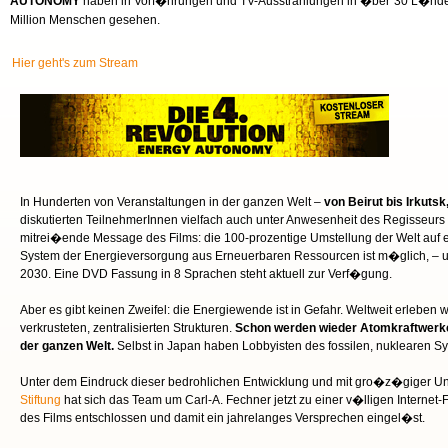
AUTONOMY
haben in Vorf�hrungen und TV-Ausstrahlungen in �ber 30 L�nder
Million Menschen gesehen.
Hier geht's zum Stream
In Hunderten von Veranstaltungen in der ganzen Welt –
von Beirut bis Irkuts
diskutierten TeilnehmerInnen vielfach auch unter Anwesenheit des Regisseurs 
mitrei�ende Message des Films: die 100-prozentige Umstellung der Welt auf e
System der Energieversorgung aus Erneuerbaren Ressourcen ist m�glich, – u
2030. Eine
DVD
Fassung in 8 Sprachen steht aktuell zur Verf�gung.
Aber es gibt keinen Zweifel: die Energiewende ist in Gefahr. Weltweit erleben 
verkrusteten, zentralisierten Strukturen.
Schon werden wieder Atomkraftwerke 
der ganzen Welt.
Selbst in Japan haben Lobbyisten des fossilen, nuklearen S
Unter dem Eindruck dieser bedrohlichen Entwicklung und mit gro�z�giger U
Stiftung
hat sich das Team um Carl-A. Fechner jetzt zu einer v�lligen Interne
des Films entschlossen und damit ein jahrelanges Versprechen eingel�st.