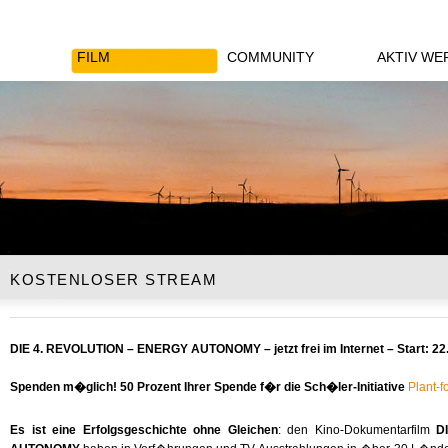
FILM
COMMUNITY
AKTIV WE
KOSTENLOSER STREAM
DIE
4.
REVOLUTION
–
ENERGY
AUTONOMY
– jetzt frei im Internet – Start: 2
Spenden m�glich! 50 Prozent Ihrer Spende f�r die Sch�ler-Initiative
Plant-f
Es ist eine Erfolgsgeschichte ohne Gleichen
: den Kino-Dokumentarfilm
D