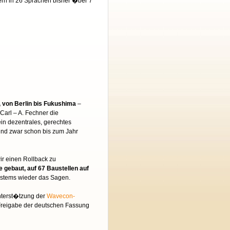
n in 26 Sprachen bisher �ber 7
k, von Berlin bis Fukushima
–
Carl – A. Fechner die
in dezentrales, gerechtes
nd zwar schon bis zum Jahr
wir einen Rollback zu
gebaut, auf 67 Baustellen auf
ystems wieder das Sagen.
nterst�tzung der
Wavecon-
t-Freigabe der deutschen Fassung