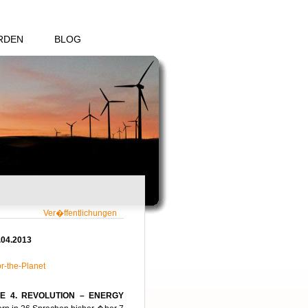
RDEN
BLOG
Ver�ffentlichungen
2.04.2013
or-the-Planet
IE
4.
REVOLUTION
–
ENERGY